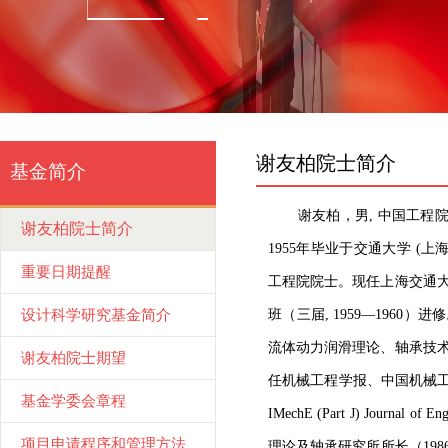
谢友柏院士简介
基金简介
谢友柏，男, 中国工程院院
谢友柏院士简介
1955年毕业于交通大学 (
重要日期提醒
工程院院士。现任上海交通
设计科学研究基金简介
班（三届, 1959—196
流体动力润滑理论、轴承技
谢友柏院士期望
任机械工程学报、中国机械工
基金学委会章程
IMechE (Part J) Journa
项目申请程序和管理方法
理论及轴承研究所所长（198